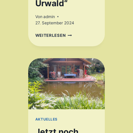
Urwald“
Von
admin
27. September 2024
NATURKUNDLICHE
WEITERLESEN
FÜHRUNGEN
IM
NATURSCHUTZGEBIET
„NEUENBURGER
URWALD“
AKTUELLES
Jetzt noch